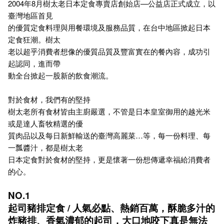
2004年8月樹太老日本定食專賣店創始店—公益店正式成立，以
臺灣地區首見
的優質定食料理與用餐環境及服務品質，在台中地區掀起日本
定食狂潮。樹太
老以超乎消費者想像的優質品質及豐富實在的餐內容，成功引
起認同，進而帶
動全台掀起一股新的飲食潮流。
對於食材，我們有的堅持
樹太老所有食材皆由主廚嚴選，不管是日本皇室御用的越光米
或是達人畜牧精選的優
質肉品以及每日新鮮輸送的臺灣高麗菜…等，每一份料理、每
一瓢醬汁，都是樹太老
日本定食對於食材的堅持，更是懷著一份想傳遞幸福給消費者
的心。
NO.1
起司豬排定食 / 人氣必點、熱銷百萬，酥脆多汁的
炸豬排、香氣濃郁的起司，大口地咬下真是無法