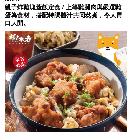
親子炸雞塊蓋飯定食 / 上等雞腿肉與嚴選雞
蛋為食材，搭配特調醬汁共同熬煮，令人胃
口大開。