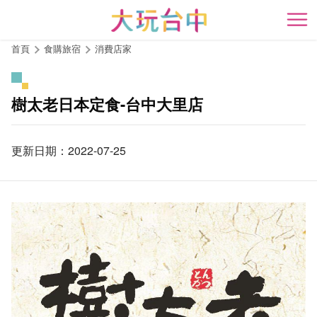
跳
到
開
主
首頁
食購旅宿
消費店家
要
內
容
樹太老日本定食-台中大里店
區
塊
更新日期：2022-07-25