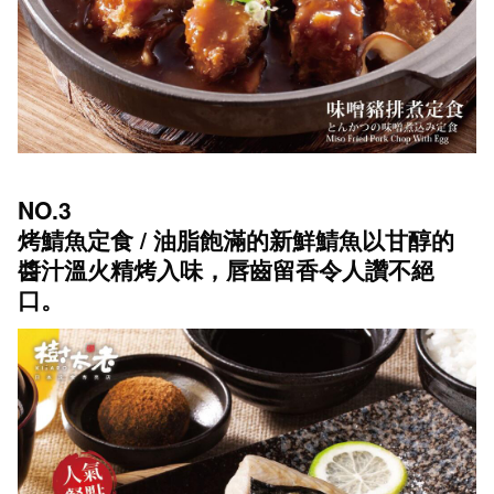
NO.3
烤鯖魚定食 / 油脂飽滿的新鮮鯖魚以甘醇的
醬汁溫火精烤入味，唇齒留香令人讚不絕
口。