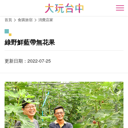
跳
到
開
主
首頁
食購旅宿
消費店家
要
內
容
綠野鮮藍帶無花果
區
塊
更新日期：2022-07-25