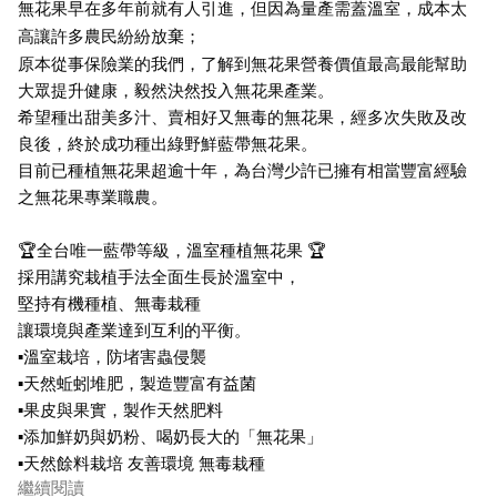
無花果早在多年前就有人引進，但因為量產需蓋溫室，成本太
高讓許多農民紛紛放棄；
原本從事保險業的我們，了解到無花果營養價值最高最能幫助
大眾提升健康，毅然決然投入無花果產業。
希望種出甜美多汁、賣相好又無毒的無花果，經多次失敗及改
良後，終於成功種出綠野鮮藍帶無花果。
目前已種植無花果超逾十年，為台灣少許已擁有相當豐富經驗
之無花果專業職農。
🏆全台唯一藍帶等級，溫室種植無花果 🏆
採用講究栽植手法全面生長於溫室中，
堅持有機種植、無毒栽種
讓環境與產業達到互利的平衡。
▪溫室栽培，防堵害蟲侵襲
▪天然蚯蚓堆肥，製造豐富有益菌
▪果皮與果實，製作天然肥料
▪添加鮮奶與奶粉、喝奶長大的「無花果」
▪天然餘料栽培 友善環境 無毒栽種
繼續閱讀