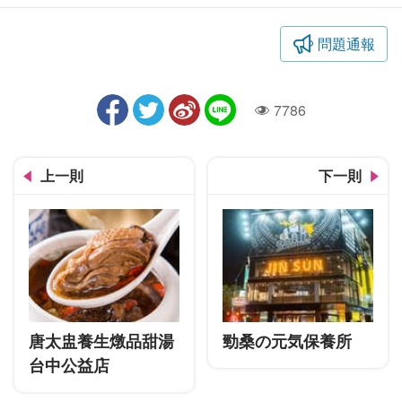
問題通報
7786
人氣
上一則
下一則
唐太盅養生燉品甜湯
勁桑の元気保養所
台中公益店