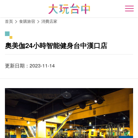
跳
到
開
主
首頁
食購旅宿
消費店家
要
內
容
奧美伽24小時智能健身台中漢口店
區
塊
更新日期：2023-11-14