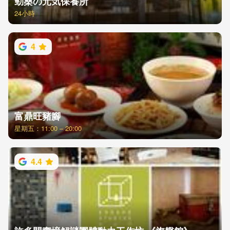
勁桑の元気保養所
24小時
4
富鼎旺豬腳
星期五：11:00 – 20:00
4.4