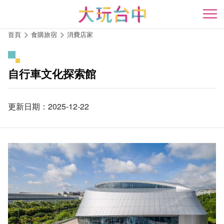
跳
到
開
主
首頁
食購旅宿
消費店家
要
內
容
自行車文化探索館
區
塊
更新日期：2025-12-22