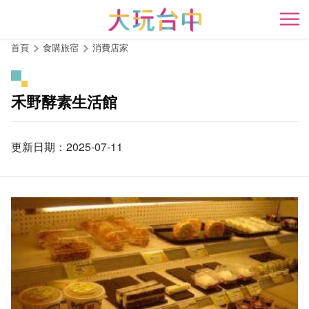
跳
到
開
主
首頁
食購旅宿
消費店家
要
內
容
禾野酵素生活館
區
塊
更新日期：2025-07-11