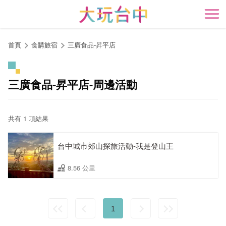
跳
到
開
主
要
首頁
食購旅宿
三廣食品-昇平店
內
容
區
三廣食品-昇平店-周邊活動
塊
共有 1 項結果
台中城市郊山探旅活動-我是登山王
8.56 公里
1