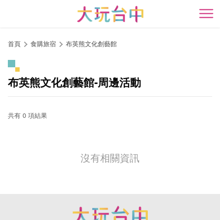
跳
到
開
主
要
首頁
食購旅宿
布英熊文化創藝館
內
容
區
布英熊文化創藝館-周邊活動
塊
共有 0 項結果
沒有相關資訊