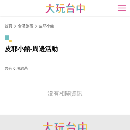
跳
到
開
主
要
首頁
食購旅宿
皮耶小館
內
容
區
皮耶小館-周邊活動
塊
共有 0 項結果
沒有相關資訊