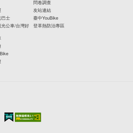
問卷調查
運
友站連結
光巴士
臺中YouBike
光公車/台灣好
登革熱防治專區
車
遊
ike
搜