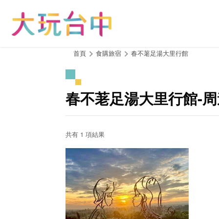
跳
到
主
要
內
:::
首頁
食購旅宿
春不荖足湯大里行館
容
區
塊
春不荖足湯大里行館-
共有 1 項結果