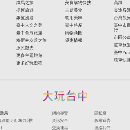
鐵馬之旅
美食購物快搜
高鐵
捷運旅遊
主題美食
長途客
銀髮漫遊
饗用美味
台灣觀
臺中人文之美
臺中特產
臺中市觀
行
臺中會展旅遊
購物商圈
市區公
穆斯林友善之旅
優惠情報
駕車旅
原民觀光
臺中YouB
更多主題旅遊
租車快
更多好玩遊程
遊局
網站導覽
隱私權
豐原區陽明街36號5樓
資訊安全
版權宣告
11
交換連結
連絡我們