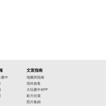
報
文宣指南
往臺中
地圖與指南
車
境外旅客
場
大玩臺中APP
運
影片欣賞
照片集錦