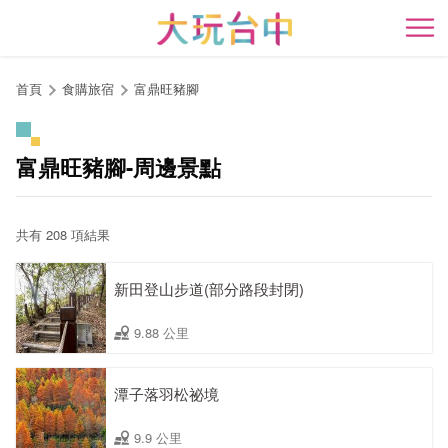
跳
到
開
主
要
首頁
食購旅宿
富鼎旺豬腳
內
容
區
富鼎旺豬腳-周邊景點
塊
共有 208 項結果
新田登山步道(部分路段封閉)
9.88 公里
潭子落羽松祕境
9.9 公里