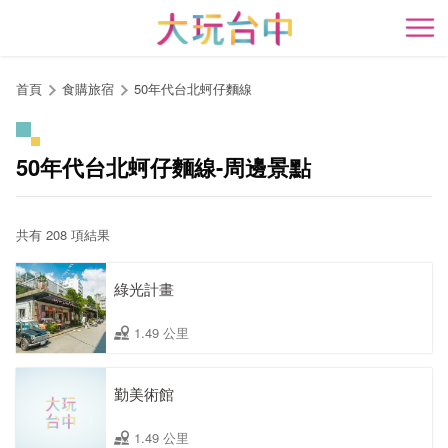
跳
到
開
主
要
首頁
食購旅宿
50年代台北蚵仔麵線
內
容
區
50年代台北蚵仔麵線-周邊景點
塊
共有 208 項結果
綠光計畫
1.49 公里
勤美術館
1.49 公里