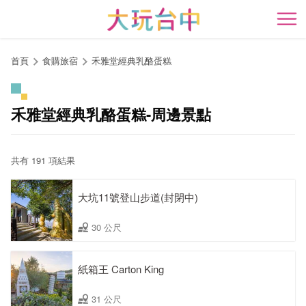
跳
到
開
主
要
首頁
食購旅宿
禾雅堂經典乳酪蛋糕
內
容
區
禾雅堂經典乳酪蛋糕-周邊景點
塊
共有 191 項結果
大坑11號登山步道(封閉中)
30 公尺
紙箱王 Carton King
31 公尺