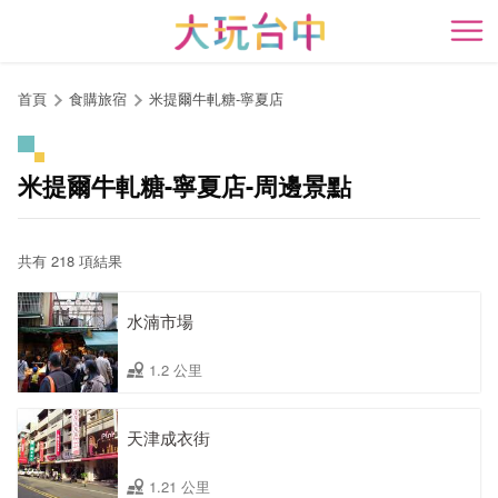
跳
到
開
主
要
首頁
食購旅宿
米提爾牛軋糖-寧夏店
內
容
區
米提爾牛軋糖-寧夏店-周邊景點
塊
共有 218 項結果
水湳市場
1.2 公里
天津成衣街
1.21 公里