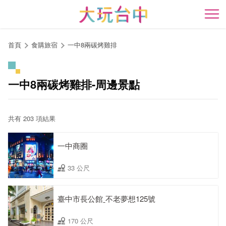
跳
到
開
主
要
首頁
食購旅宿
一中8兩碳烤雞排
內
容
區
一中8兩碳烤雞排-周邊景點
塊
共有 203 項結果
一中商圈
33 公尺
臺中市長公館ˍ不老夢想125號
170 公尺