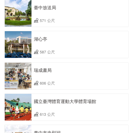
臺中放送局
571 公尺
湖心亭
587 公尺
瑞成書局
606 公尺
國立臺灣體育運動大學體育場館
613 公尺
臺中市忠烈祠