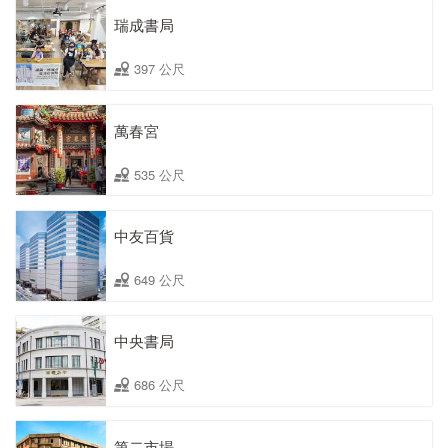
瑞成書局
397 公尺
萬春宮
535 公尺
中友百貨
649 公尺
中央書局
686 公尺
第二市場