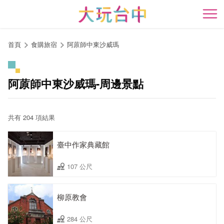
跳
到
開
主
要
首頁
食購旅宿
阿蒝師中東沙威瑪
內
容
區
阿蒝師中東沙威瑪-周邊景點
塊
共有 204 項結果
臺中作家典藏館
107 公尺
柳原教會
284 公尺