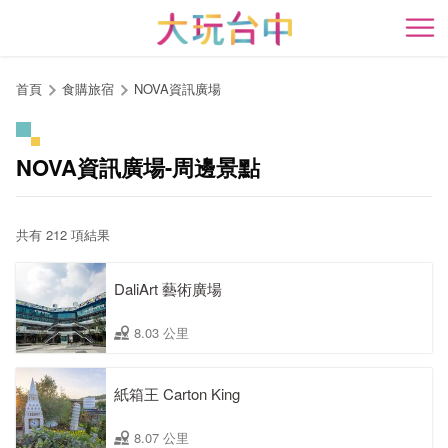
跳
到
開
主
要
首頁
食購旅宿
NOVA資訊廣場
內
容
區
NOVA資訊廣場-周邊景點
塊
共有 212 項結果
DaliArt 藝術廣場
8.03 公里
紙箱王 Carton King
8.07 公里