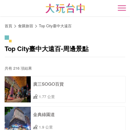
跳
到
開
主
要
首頁
食購旅宿
Top City臺中大遠百
內
容
區
Top City臺中大遠百-周邊景點
塊
共有 216 項結果
廣三SOGO百貨
1.77 公里
金典綠園道
1.9 公里