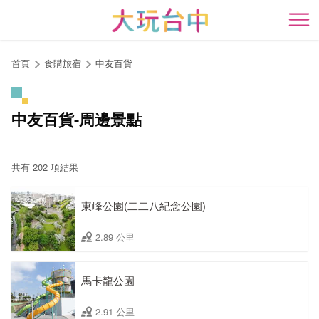
跳
到
開
主
要
首頁
食購旅宿
中友百貨
內
容
區
中友百貨-周邊景點
塊
共有 202 項結果
東峰公園(二二八紀念公園)
2.89 公里
馬卡龍公園
2.91 公里