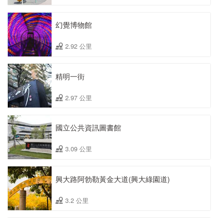
幻覺博物館
2.92 公里
精明一街
2.97 公里
國立公共資訊圖書館
3.09 公里
興大路阿勃勒黃金大道(興大綠園道)
3.2 公里