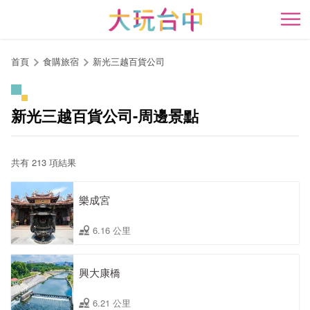
跳
到
開
主
要
首頁
食購旅宿
新光三越百貨公司
內
容
區
新光三越百貨公司-周邊景點
塊
共有 213 項結果
樂成宮
6.16 公里
興大康橋
6.21 公里