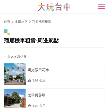
跳
到
開
主
要
首頁
食購旅宿
翔順機車租賃
內
容
區
翔順機車租賃-周邊景點
塊
共有 205 項結果
國光假日花市
3.99 公里
太平買菸場
4.02 公里