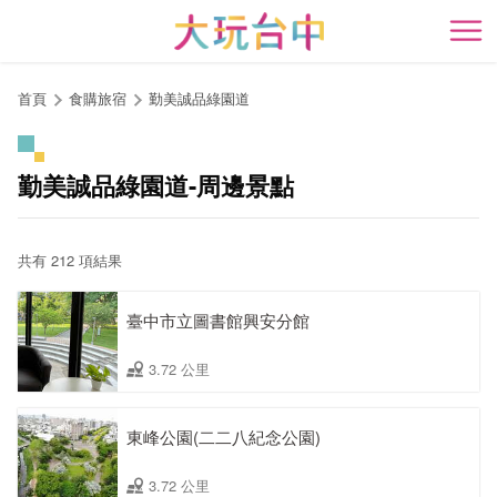
跳
到
開
主
要
首頁
食購旅宿
勤美誠品綠園道
內
容
區
勤美誠品綠園道-周邊景點
塊
共有 212 項結果
臺中市立圖書館興安分館
3.72 公里
東峰公園(二二八紀念公園)
3.72 公里