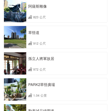
阿薩斯雕像
823 公尺
草悟道
912 公尺
孫立人將軍故居
972 公尺
PARK2草悟廣場
1.04 公里
勤美誠品綠園道