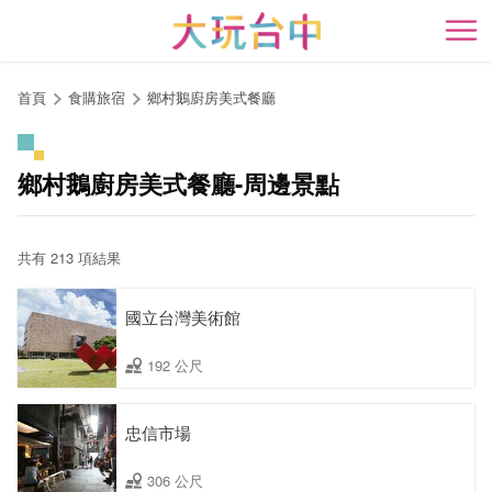
跳
到
開
主
要
首頁
食購旅宿
鄉村鵝廚房美式餐廳
內
容
區
鄉村鵝廚房美式餐廳-周邊景點
塊
共有 213 項結果
國立台灣美術館
192 公尺
忠信市場
306 公尺