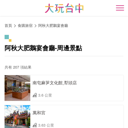
跳
到
開
主
要
首頁
食購旅宿
阿秋大肥鵝宴會廳
內
容
區
阿秋大肥鵝宴會廳-周邊景點
塊
共有 207 項結果
南屯麻芛文化館ˍ犁頭店
3.6 公里
萬和宮
3.63 公里