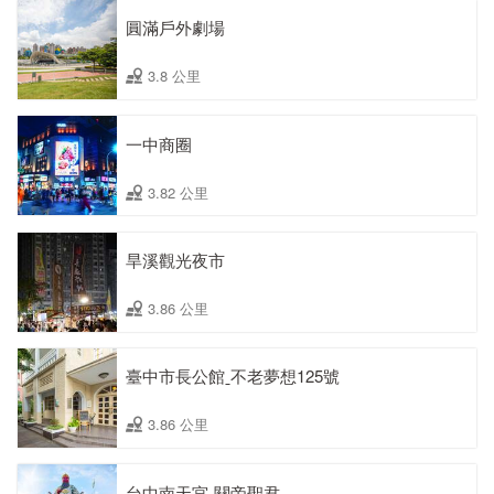
圓滿戶外劇場
3.8 公里
一中商圈
3.82 公里
旱溪觀光夜市
3.86 公里
臺中市長公館ˍ不老夢想125號
3.86 公里
台中南天宮-關帝聖君