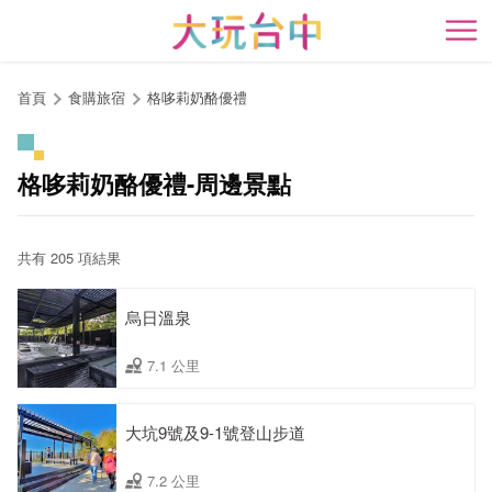
跳
到
開
主
要
首頁
食購旅宿
格哆莉奶酪優禮
內
容
區
格哆莉奶酪優禮-周邊景點
塊
共有 205 項結果
烏日溫泉
7.1 公里
大坑9號及9-1號登山步道
7.2 公里