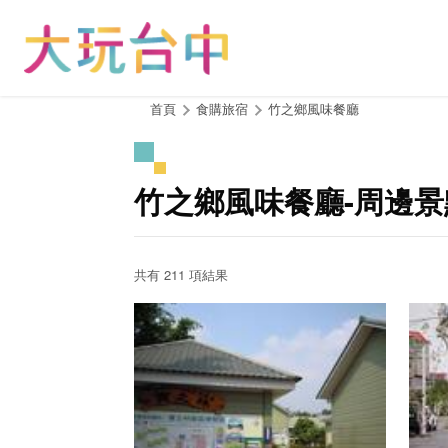
跳
到
主
要
內
:::
首頁
食購旅宿
竹之鄉風味餐廳
容
區
塊
竹之鄉風味餐廳-周邊景
共有 211 項結果