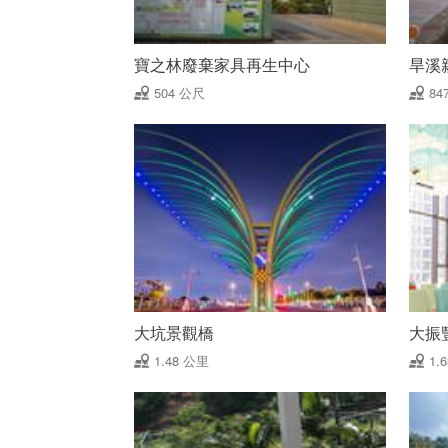
寶之林廢棄家具再生中心
旱溪
504 公尺
84
大坑景觀橋
大振
1.48 公里
1.