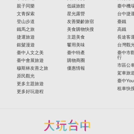
親子同樂
低碳旅館
臺中機
文青探索
星光露營
台中捷
登山步道
友善樂齡旅宿
臺鐵
鐵馬之旅
美食購物快搜
高鐵
捷運旅遊
主題美食
長途客
銀髮漫遊
饗用美味
台灣觀
臺中人文之美
臺中特產
臺中市觀
行
臺中會展旅遊
購物商圈
市區公
穆斯林友善之旅
優惠情報
駕車旅
原民觀光
臺中YouB
更多主題旅遊
租車快
更多好玩遊程