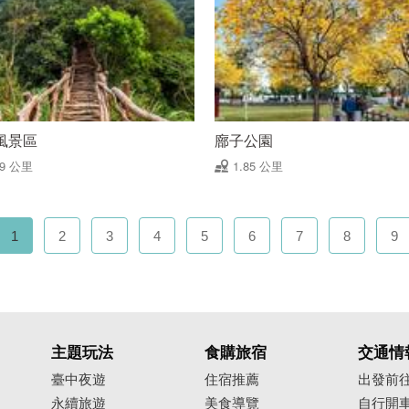
風景區
廍子公園
79 公里
1.85 公里
1
2
3
4
5
6
7
8
9
主題玩法
食購旅宿
交通情
臺中夜遊
住宿推薦
出發前
永續旅遊
美食導覽
自行開