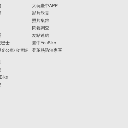
場
大玩臺中APP
運
影片欣賞
照片集錦
問卷調查
運
友站連結
光巴士
臺中YouBike
光公車/台灣好
登革熱防治專區
車
遊
ike
搜