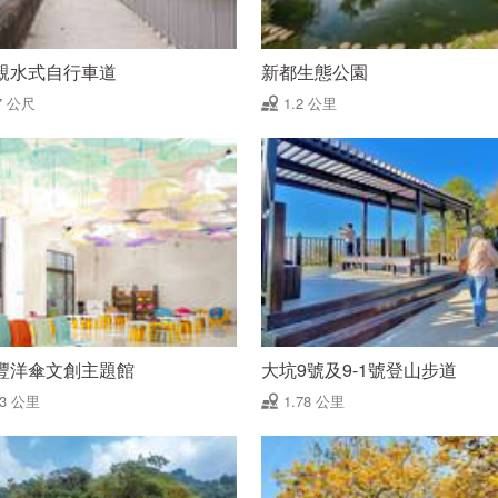
親水式自行車道
新都生態公園
7 公尺
1.2 公里
豐洋傘文創主題館
大坑9號及9-1號登山步道
63 公里
1.78 公里