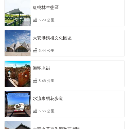
紅樹林生態區
5.29 公里
大安港媽祖文化園區
5.44 公里
海墘老街
5.48 公里
水流東桐花步道
5.56 公里
大安水蓑衣生態教育園區