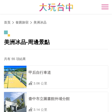
跳
到
開
主
要
首頁
食購旅宿
美洲冰品
內
容
區
美洲冰品-周邊景點
塊
共有 55 項結果
甲后自行車道
3.06 公里
臺中市立圖書館外埔分館
3.14 公里