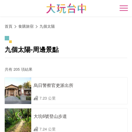
跳
到
開
主
要
首頁
食購旅宿
九個太陽
內
容
區
九個太陽-周邊景點
塊
共有 205 項結果
烏日警察官吏派出所
7.23 公里
大坑6號登山步道
7.24 公里