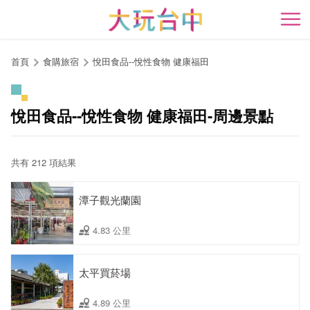
跳
到
開
主
要
首頁
食購旅宿
悅田食品--悅性食物 健康福田
內
容
區
悅田食品--悅性食物 健康福田-周邊景點
塊
共有 212 項結果
潭子觀光蘭園
4.83 公里
太平買菸場
4.89 公里