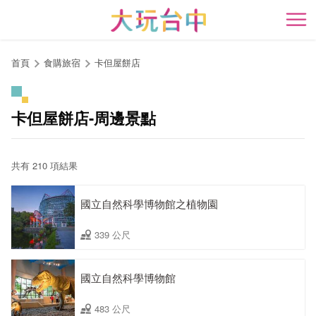
跳
到
開
主
要
首頁
食購旅宿
卡但屋餅店
內
容
區
卡但屋餅店-周邊景點
塊
共有 210 項結果
國立自然科學博物館之植物園
339 公尺
國立自然科學博物館
483 公尺