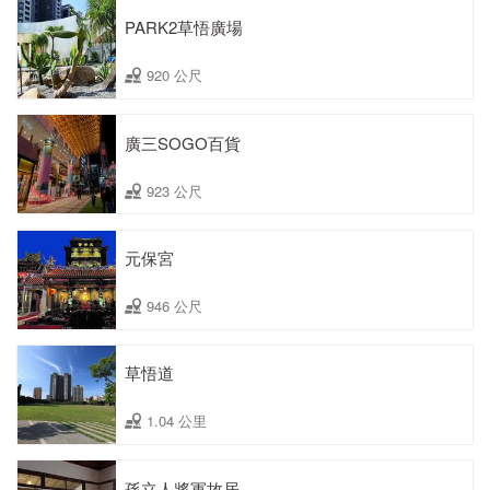
PARK2草悟廣場
920 公尺
廣三SOGO百貨
923 公尺
元保宮
946 公尺
草悟道
1.04 公里
孫立人將軍故居