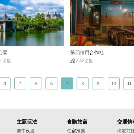
公園
第四信用合作社
81 公里
3.82 公里
3
4
5
6
7
8
9
10
11
主題玩法
食購旅宿
交通情
臺中夜遊
住宿推薦
出發前