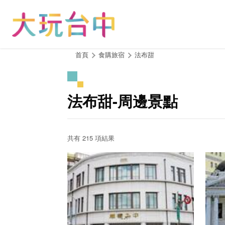
跳
到
主
要
內
:::
首頁
食購旅宿
法布甜
容
區
塊
法布甜-周邊景點
共有 215 項結果