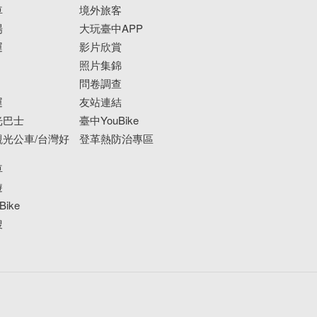
車
境外旅客
場
大玩臺中APP
運
影片欣賞
照片集錦
問卷調查
運
友站連結
光巴士
臺中YouBike
光公車/台灣好
登革熱防治專區
車
遊
ike
搜