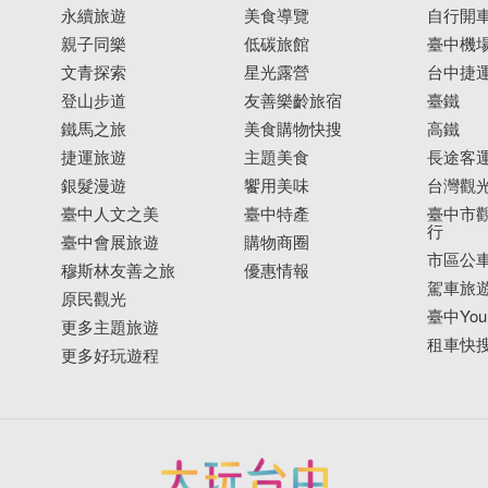
永續旅遊
美食導覽
自行開
親子同樂
低碳旅館
臺中機
文青探索
星光露營
台中捷
登山步道
友善樂齡旅宿
臺鐵
鐵馬之旅
美食購物快搜
高鐵
捷運旅遊
主題美食
長途客
銀髮漫遊
饗用美味
台灣觀
臺中人文之美
臺中特產
臺中市觀
行
臺中會展旅遊
購物商圈
市區公
穆斯林友善之旅
優惠情報
駕車旅
原民觀光
臺中YouB
更多主題旅遊
租車快
更多好玩遊程