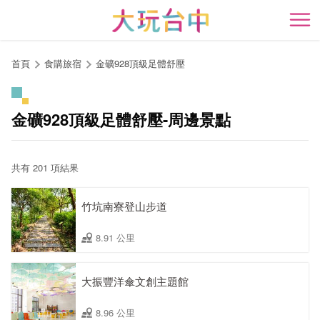
跳
到
開
主
要
首頁
食購旅宿
金礦928頂級足體舒壓
內
容
區
金礦928頂級足體舒壓-周邊景點
塊
共有 201 項結果
竹坑南寮登山步道
8.91 公里
大振豐洋傘文創主題館
8.96 公里