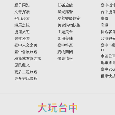
親子同樂
低碳旅館
臺中機
文青探索
星光露營
台中捷
登山步道
友善樂齡旅宿
臺鐵
鐵馬之旅
美食購物快搜
高鐵
捷運旅遊
主題美食
長途客
銀髮漫遊
饗用美味
台灣觀
臺中人文之美
臺中特產
臺中市觀
行
臺中會展旅遊
購物商圈
市區公
穆斯林友善之旅
優惠情報
駕車旅
原民觀光
臺中YouB
更多主題旅遊
租車快
更多好玩遊程