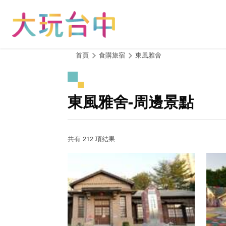
跳
到
主
要
內
:::
首頁
食購旅宿
東風雅舍
容
區
塊
東風雅舍-周邊景點
共有 212 項結果