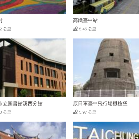
村
高鐵臺中站
42 公里
5.45 公里
市立圖書館溪西分館
原日軍臺中飛行場機槍堡
93 公里
5.97 公里