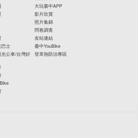
場
大玩臺中APP
運
影片欣賞
照片集錦
問卷調查
運
友站連結
光巴士
臺中YouBike
光公車/台灣好
登革熱防治專區
車
遊
ike
搜