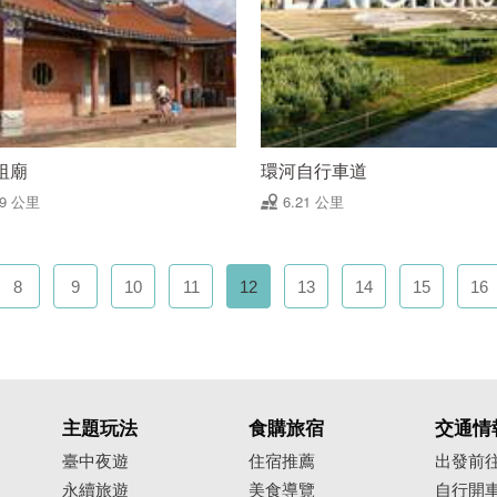
祖廟
環河自行車道
19 公里
6.21 公里
8
9
10
11
12
13
14
15
16
主題玩法
食購旅宿
交通情
臺中夜遊
住宿推薦
出發前
永續旅遊
美食導覽
自行開