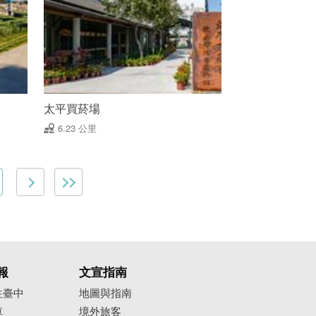
太平買菸場
6.23 公里
報
文宣指南
往臺中
地圖與指南
車
境外旅客