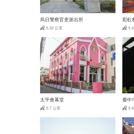
烏日警察官吏派出所
彩虹
5.32 公里
5.
太平會幕堂
臺中
5.7 公里
5.