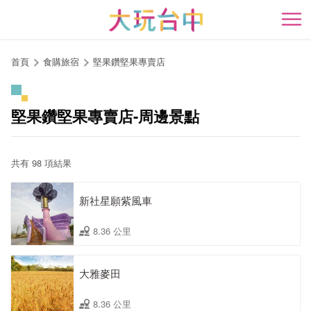
跳
到
開
主
要
首頁
食購旅宿
堅果鑽堅果專賣店
內
容
區
堅果鑽堅果專賣店-周邊景點
塊
共有 98 項結果
新社星願紫風車
8.36 公里
大雅麥田
8.36 公里