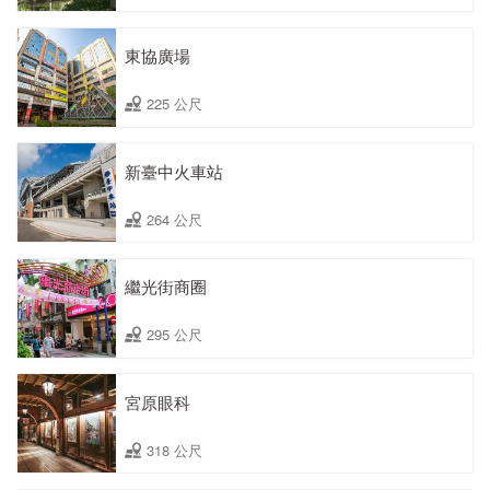
東協廣場
225 公尺
新臺中火車站
264 公尺
繼光街商圈
295 公尺
宮原眼科
318 公尺