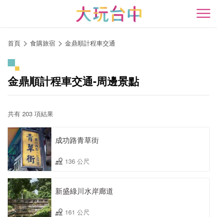
跳
到
開
主
要
首頁
食購旅宿
金鼎順計程車交通
內
容
區
金鼎順計程車交通-周邊景點
塊
共有 203 項結果
成功路青草街
136 公尺
新盛綠川水岸廊道
161 公尺