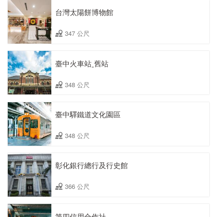
台灣太陽餅博物館
347 公尺
臺中火車站ˍ舊站
348 公尺
臺中驛鐵道文化園區
348 公尺
彰化銀行總行及行史館
366 公尺
第四信用合作社