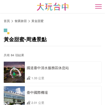
跳
到
開
主
要
首頁
食購旅宿
黃金甜蜜
內
容
區
黃金甜蜜-周邊景點
塊
共有 84 項結果
國道臺中清水服務區休息站
1.33 公里
臺中國際機場
2.01 公里