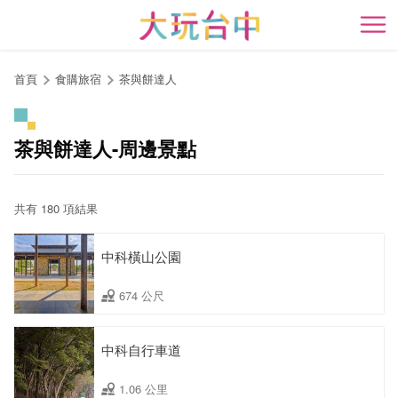
跳
到
開
主
要
首頁
食購旅宿
茶與餅達人
內
容
區
茶與餅達人-周邊景點
塊
共有 180 項結果
中科橫山公園
674 公尺
中科自行車道
1.06 公里