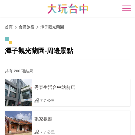
跳
到
開
主
要
首頁
食購旅宿
潭子觀光蘭園
內
容
區
潭子觀光蘭園-周邊景點
塊
共有 200 項結果
秀泰生活台中站前店
7.7 公里
張家祖廟
7.7 公里