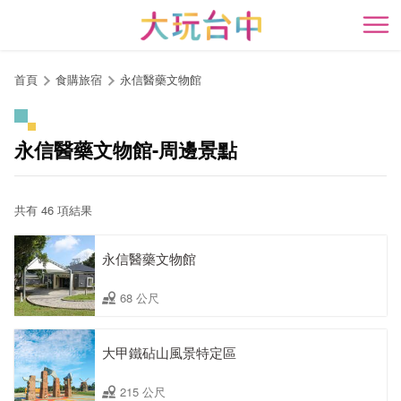
跳
到
開
主
要
首頁
食購旅宿
永信醫藥文物館
內
容
區
永信醫藥文物館-周邊景點
塊
共有 46 項結果
永信醫藥文物館
68 公尺
大甲鐵砧山風景特定區
215 公尺