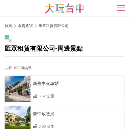
跳
到
開
主
要
首頁
食購旅宿
匯眾租賃有限公司
內
容
區
匯眾租賃有限公司-周邊景點
塊
共有 192 項結果
新臺中火車站
6.62 公里
臺中放送局
6.66 公里