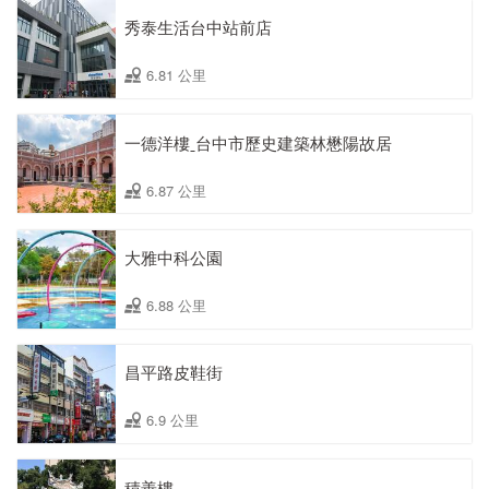
秀泰生活台中站前店
6.81 公里
一德洋樓ˍ台中市歷史建築林懋陽故居
6.87 公里
大雅中科公園
6.88 公里
昌平路皮鞋街
6.9 公里
積善樓