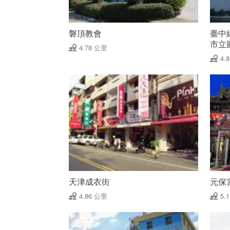
磐頂教會
臺中
市立
4.78 公里
4.
天津成衣街
元保
4.86 公里
5.