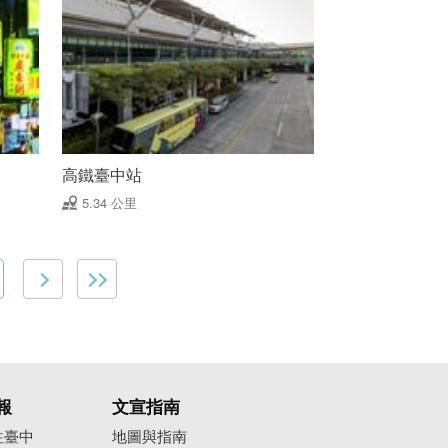
高鐵臺中站
5.34 公里
報
文宣指南
往臺中
地圖與指南