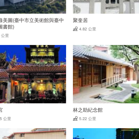
綠美圖(臺中市立美術館與臺中
聚奎居
圖書館)
4.82 公里
8 公里
宮
林之助紀念館
15 公里
5.22 公里