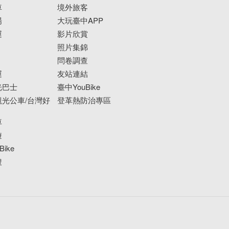
車
境外旅客
場
大玩臺中APP
運
影片欣賞
照片集錦
問卷調查
運
友站連結
光巴士
臺中YouBike
光公車/台灣好
登革熱防治專區
車
遊
ike
搜