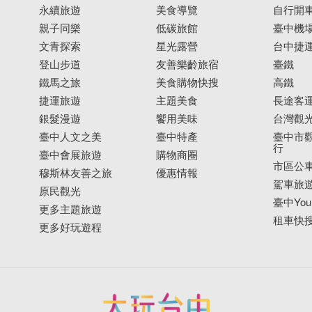
永續旅遊
美食導覽
自行開
親子同樂
低碳旅館
臺中機
文青探索
星光露營
台中捷
登山步道
友善樂齡旅宿
臺鐵
鐵馬之旅
美食購物快搜
高鐵
捷運旅遊
主題美食
長途客
銀髮漫遊
饗用美味
台灣觀
臺中人文之美
臺中特產
臺中市觀
行
臺中會展旅遊
購物商圈
市區公
穆斯林友善之旅
優惠情報
駕車旅
原民觀光
臺中YouB
更多主題旅遊
租車快
更多好玩遊程