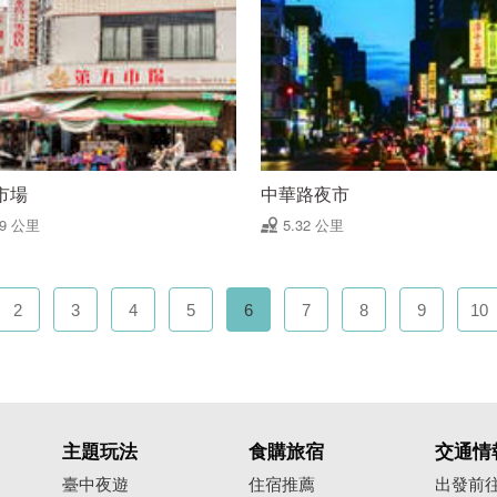
市場
中華路夜市
29 公里
5.32 公里
2
3
4
5
6
7
8
9
10
主題玩法
食購旅宿
交通情
臺中夜遊
住宿推薦
出發前