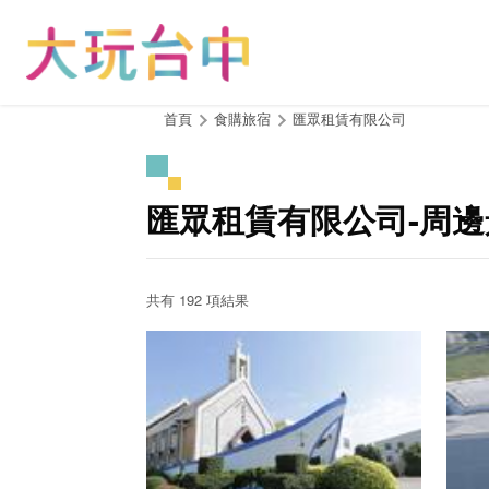
跳
到
主
要
內
:::
首頁
食購旅宿
匯眾租賃有限公司
容
區
塊
匯眾租賃有限公司-周邊
共有 192 項結果