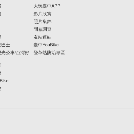
場
大玩臺中APP
運
影片欣賞
照片集錦
問卷調查
運
友站連結
光巴士
臺中YouBike
光公車/台灣好
登革熱防治專區
車
遊
ike
搜