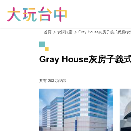
跳
到
主
要
內
:::
首頁
食購旅宿
Gray House灰房子義式餐廳(
容
區
塊
Gray House灰房子
共有 203 項結果