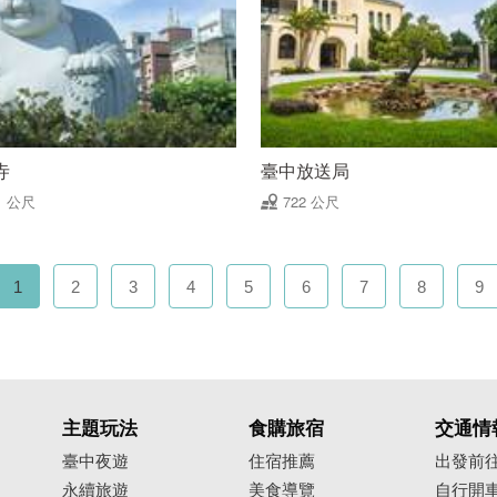
寺
臺中放送局
1 公尺
722 公尺
1
2
3
4
5
6
7
8
9
主題玩法
食購旅宿
交通情
臺中夜遊
住宿推薦
出發前
永續旅遊
美食導覽
自行開