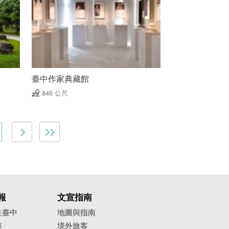
臺中作家典藏館
846 公尺
報
文宣指南
往臺中
地圖與指南
車
境外旅客