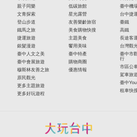
親子同樂
低碳旅館
臺中機
文青探索
星光露營
台中捷
登山步道
友善樂齡旅宿
臺鐵
鐵馬之旅
美食購物快搜
高鐵
捷運旅遊
主題美食
長途客
銀髮漫遊
饗用美味
台灣觀
臺中人文之美
臺中特產
臺中市觀
行
臺中會展旅遊
購物商圈
市區公
穆斯林友善之旅
優惠情報
駕車旅
原民觀光
臺中YouB
更多主題旅遊
租車快
更多好玩遊程