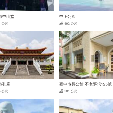
市中山堂
中正公園
1 公尺
492 公尺
市孔廟
臺中市長公館ˍ不老夢想125號
5 公尺
581 公尺