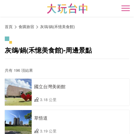
跳
到
開
主
要
首頁
食購旅宿
灰鴿/鍋(禾憶美食館)
內
容
區
灰鴿/鍋(禾憶美食館)-周邊景點
塊
共有 196 項結果
國立台灣美術館
3.18 公里
草悟道
3.19 公里