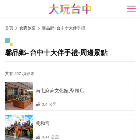
跳
到
開
主
要
首頁
食購旅宿
馨品鄉~台中十大伴手禮
內
容
區
馨品鄉~台中十大伴手禮-周邊景點
塊
共有 207 項結果
南屯麻芛文化館ˍ犁頭店
3.4 公里
萬和宮
3.41 公里