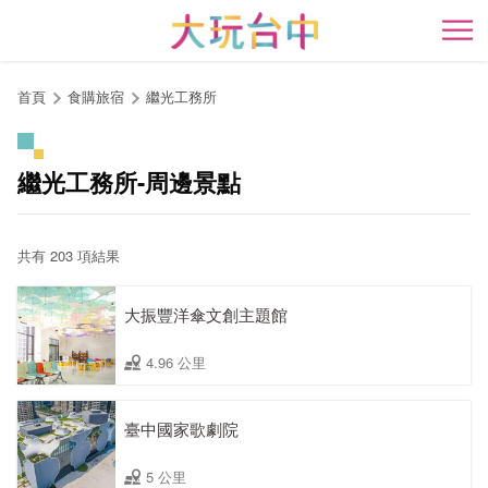
跳
到
開
主
要
首頁
食購旅宿
繼光工務所
內
容
區
繼光工務所-周邊景點
塊
共有 203 項結果
大振豐洋傘文創主題館
4.96 公里
臺中國家歌劇院
5 公里