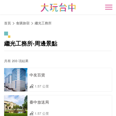
跳
到
開
主
要
首頁
食購旅宿
繼光工務所
內
容
區
繼光工務所-周邊景點
塊
共有 203 項結果
中友百貨
1.57 公里
臺中放送局
1.57 公里