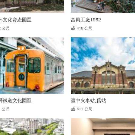
部文化資產園區
富興工廠1962
2 公尺
418 公尺
驛鐵道文化園區
臺中火車站ˍ舊站
1 公尺
611 公尺