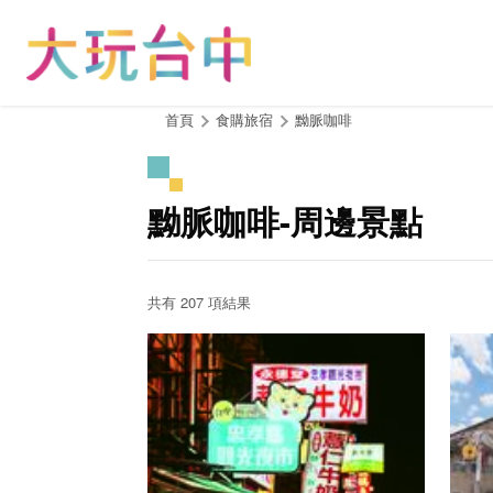
跳
到
主
要
內
:::
首頁
食購旅宿
黝脈咖啡
容
區
塊
黝脈咖啡-周邊景點
共有 207 項結果