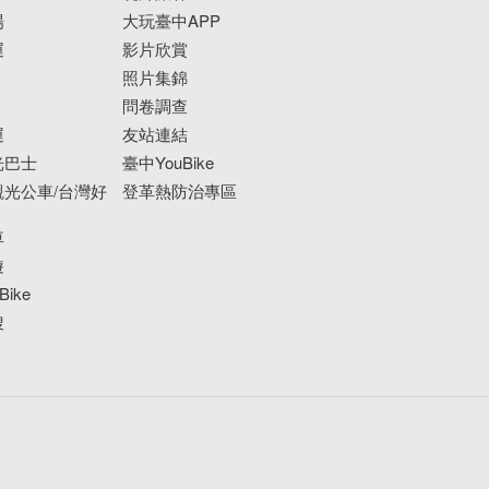
場
大玩臺中APP
運
影片欣賞
照片集錦
問卷調查
運
友站連結
光巴士
臺中YouBike
光公車/台灣好
登革熱防治專區
車
遊
ike
搜