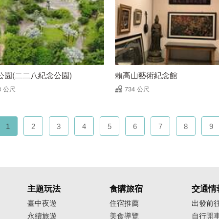
公園(二二八紀念公園)
賴高山藝術紀念館
8 公尺
734 公尺
1
2
3
4
5
6
7
8
9
主題玩法
食購旅宿
交通情
臺中夜遊
住宿推薦
出發前
永續旅遊
美食導覽
自行開