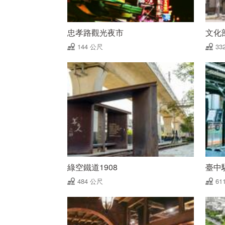
忠孝路觀光夜市
文化
144 公尺
33
綠空鐵道1908
臺中
484 公尺
61