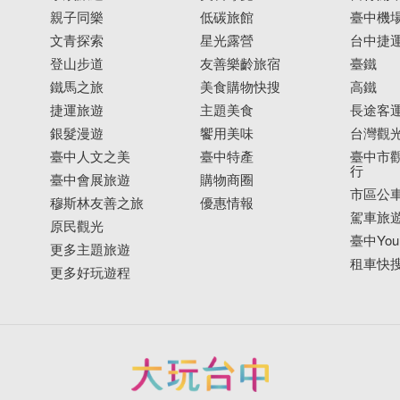
親子同樂
低碳旅館
臺中機
文青探索
星光露營
台中捷
登山步道
友善樂齡旅宿
臺鐵
鐵馬之旅
美食購物快搜
高鐵
捷運旅遊
主題美食
長途客
銀髮漫遊
饗用美味
台灣觀
臺中人文之美
臺中特產
臺中市觀
行
臺中會展旅遊
購物商圈
市區公
穆斯林友善之旅
優惠情報
駕車旅
原民觀光
臺中YouB
更多主題旅遊
租車快
更多好玩遊程