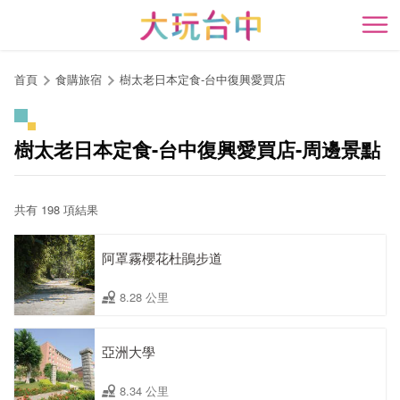
跳
到
開
主
要
首頁
食購旅宿
樹太老日本定食-台中復興愛買店
內
容
區
樹太老日本定食-台中復興愛買店-周邊景點
塊
共有 198 項結果
阿罩霧櫻花杜鵑步道
8.28 公里
亞洲大學
8.34 公里