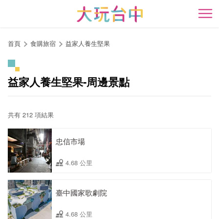
跳
到
開
主
要
首頁
食購旅宿
益家人養生堅果
內
容
區
益家人養生堅果-周邊景點
塊
共有 212 項結果
忠信市場
4.68 公里
臺中國家歌劇院
4.68 公里