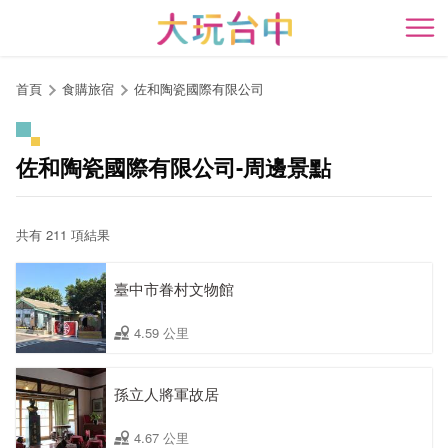
跳
到
開
主
要
首頁
食購旅宿
佐和陶瓷國際有限公司
內
容
區
佐和陶瓷國際有限公司-周邊景點
塊
共有 211 項結果
臺中市眷村文物館
4.59 公里
孫立人將軍故居
4.67 公里