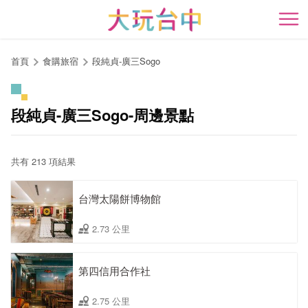
跳
到
開
主
要
首頁
食購旅宿
段純貞-廣三Sogo
內
容
區
段純貞-廣三Sogo-周邊景點
塊
共有 213 項結果
台灣太陽餅博物館
2.73 公里
第四信用合作社
2.75 公里